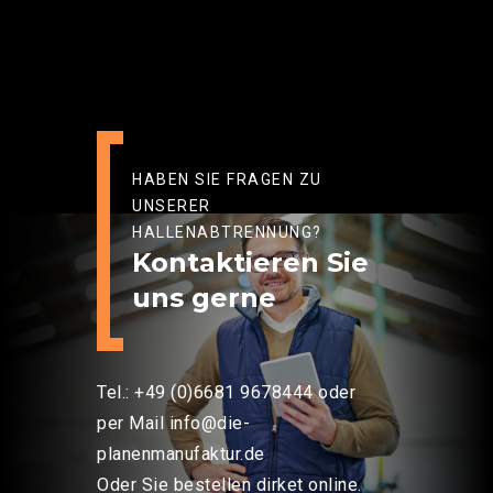
HABEN SIE FRAGEN ZU
UNSERER
HALLENABTRENNUNG?
Kontaktieren Sie
uns gerne
Tel.: +49 (0)6681 9678444 oder
per Mail info@die-
planenmanufaktur.de
Oder Sie bestellen dirket online.